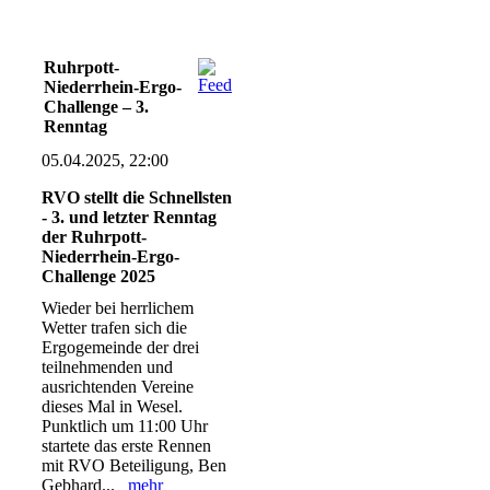
Ruhrpott-
1ce5624a-a897-4d13-9c77-
Niederrhein-Ergo-
2d7e682fc050
Challenge – 3.
Renntag
fbcb5439-55b5-4625-8093-
05.04.2025, 22:00
63b8ad2b83d0
RVO stellt die Schnellsten
3aac4a29-62bb-41f0-bb36-
- 3. und letzter Renntag
69becad6785c
der Ruhrpott-
Niederrhein-Ergo-
6db63392-9632-4aef-9226-
Challenge 2025
d7c1ba4f26ad
Wieder bei herrlichem
22ad92fd-72bf-427f-941c-
Wetter trafen sich die
1fdc0028be99
Ergogemeinde der drei
teilnehmenden und
bb1e06fa-03cb-4449-ae39-
ausrichtenden Vereine
9ace26af1354
dieses Mal in Wesel.
Punktlich um 11:00 Uhr
b718c48d-3871-4bf1-adf4-
startete das erste Rennen
3ed058d635c8
mit RVO Beteiligung, Ben
Gebhard...
mehr