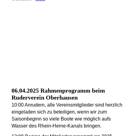
210e81ca-ec2f-41d1-ac45-
5a2c26fd9452
60dcb0bd-6c03-4ce9-9adf-
649be91a3c38
8d6e14c7-1af6-47c7-910d-
c626f694abe2
IMG_8258
e4a37426-d3f9-42c4-9294-
584facd06f9e
06.04.2025 Rahmenprogramm beim
Ruderverein Oberhausen
10:00 Anrudern, alle Vereinsmitglieder sind herzlich
eingeladen sich zu beteiligen, wenn wir zum
Saisonbeginn so viele Boote wie möglich aufs
Wasser des Rhein-Herne-Kanals bringen.