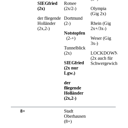
SIEGfried
Rotsee
(2x)
(2x/2-)
Olympia
(Gig 2x)
der fliegende
Dortmund
Holländer
(2-)
Rhein (Gig
(2x,2-)
2x+/3x-)
Notstopfen
(2-+)
Weser (Gig
3x-)
Tunnelblick
(2x)
LOCKDOWN
(2x auch für
SIEGfried
Schwergewichte)
(2x nur
Lgw.)
der
fliegende
Holländer
(2x,2-)
8+
Stadt
Oberhausen
(8+)