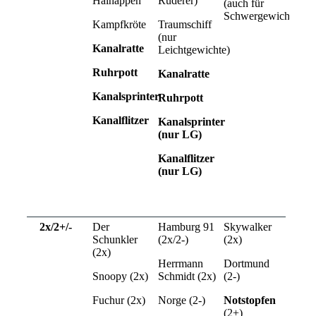
Haihappen
Ruderer)
(auch für
Schwergewicht)
Kampfkröte
Traumschiff
(nur
Kanalratte
Leichtgewichte)
Ruhrpott
Kanalratte
Kanalsprinter
Ruhrpott
Kanalflitzer
Kanalsprinter
(nur LG)
Kanalflitzer
(nur LG)
2x/2+/-
Der
Hamburg 91
Skywalker
Schunkler
(2x/2-)
(2x)
(2x)
Herrmann
Dortmund
Snoopy (2x)
Schmidt (2x)
(2-)
Fuchur (2x)
Norge (2-)
Notstopfen
(2+)