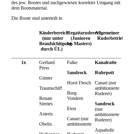
des jew. Bootes und nachgewiesen korrekter Umgang mit
dem Bootsmaterial.
Die Boote sind unterteilt in
Kinderbereich
Regattaruderer
Allgemeiner
(nur unter
(Junioren
Ruderbetrieb
Beaufsichitgung
bis Masters)
durch ÜL)
1x
Gerhard
Falke
Kanalratte
Press
Sandrock
Ruhrpott
Günter
Horst Flesch
Canari (nur
Traumschiff
ambitionierte
Burg
Ruderer)
Renate
Vondern
Siemes
Sandrock
Eton
(nur
Asterix
ambitionierte
Canari (nur
Ruderer)
Obelix
ambitionierte
Aquaholic