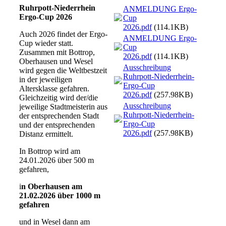
Ruhrpott-Niederrhein
ANMELDUNG Ergo-
Ergo-Cup 2026
Cup
2026.pdf
(114.1KB)
Auch 2026 findet der Ergo-
ANMELDUNG Ergo-
Cup wieder statt.
Cup
Zusammen mit Bottrop,
2026.pdf
(114.1KB)
Oberhausen und Wesel
Ausschreibung
wird gegen die Weltbestzeit
Ruhrpott-Niederrhein-
in der jeweiligen
Ergo-Cup
Altersklasse gefahren.
2026.pdf
(257.98KB)
Gleichzeitig wird der/die
Ausschreibung
jeweilige Stadtmeisterin aus
Ruhrpott-Niederrhein-
der entsprechenden Stadt
Ergo-Cup
und der entsprechenden
2026.pdf
(257.98KB)
Distanz ermittelt.
In Bottrop wird am
24.01.2026 über 500 m
gefahren,
i
n Oberhausen am
21.02.2026 über 1000 m
gefahren
und in Wesel dann am